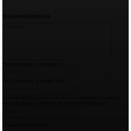
DEJA UNA RESPUESTA
Comentari
Por favor ingrese su comentario!
Nombre:*
Por favor ingrese su nombre aquí
Correo
electrónico:*
¡Has introducido una dirección de correo electrónico incorrecta!
Por favor ingrese su dirección de correo electrónico aquí
Sitio
web: