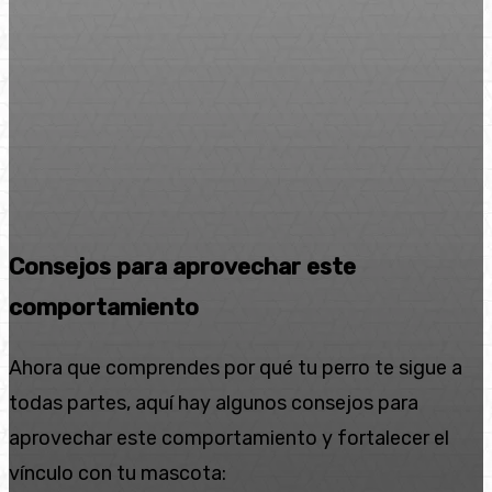
Consejos para aprovechar este
comportamiento
Ahora que comprendes por qué tu perro te sigue a
todas partes, aquí hay algunos consejos para
aprovechar este comportamiento y fortalecer el
vínculo con tu mascota: