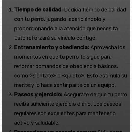
Tiempo de calidad:
Dedica tiempo de calidad
con tu perro, jugando, acariciándolo y
proporcionándole la atención que necesita.
Esto reforzará su vínculo contigo.
Entrenamiento y obediencia:
Aprovecha los
momentos en que tu perro te sigue para
reforzar comandos de obediencia básicos,
como «siéntate» o «quieto». Esto estimula su
mente y lo hace sentir parte de un equipo.
Paseos y ejercicio:
Asegúrate de que tu perro
reciba suficiente ejercicio diario. Los paseos
regulares son excelentes para mantenerlo
activo y saludable.