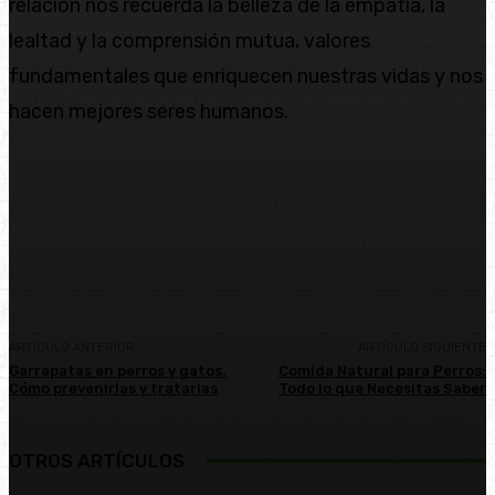
relación nos recuerda la belleza de la empatía, la
lealtad y la comprensión mutua, valores
fundamentales que enriquecen nuestras vidas y nos
hacen mejores seres humanos.
Facebook
Twitter
Pinterest
WhatsA
ARTÍCULO ANTERIOR
ARTÍCULO SIGUIENTE
Garrapatas en perros y gatos.
Comida Natural para Perros:
Cómo prevenirlas y tratarlas
Todo lo que Necesitas Saber
OTROS ARTÍCULOS