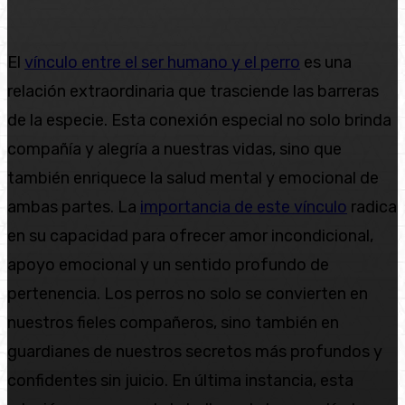
El
vínculo entre el ser humano y el perro
es una
relación extraordinaria que trasciende las barreras
de la especie. Esta conexión especial no solo brinda
compañía y alegría a nuestras vidas, sino que
también enriquece la salud mental y emocional de
ambas partes. La
importancia de este vínculo
radica
en su capacidad para ofrecer amor incondicional,
apoyo emocional y un sentido profundo de
pertenencia. Los perros no solo se convierten en
nuestros fieles compañeros, sino también en
guardianes de nuestros secretos más profundos y
confidentes sin juicio. En última instancia, esta