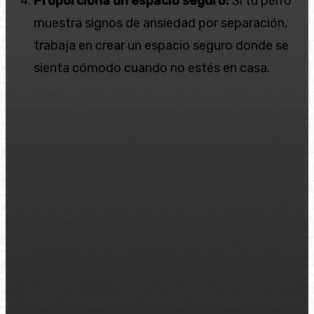
Proporciona un espacio seguro:
Si tu perro
muestra signos de ansiedad por separación,
trabaja en crear un espacio seguro donde se
sienta cómodo cuando no estés en casa.