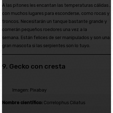
A las pitones les encantan las temperaturas cálidas ,
con muchos lugares para esconderse, como rocas y
troncos. Necesitarán un tanque bastante grande y
comerán pequeños roedores una vez a la
semana. Están felices de ser manipulados y son una
gran mascota si las serpientes son lo tuyo.
9. Gecko con cresta
Imagen: Pixabay
Nombre científico:
Correlophus Ciliatus