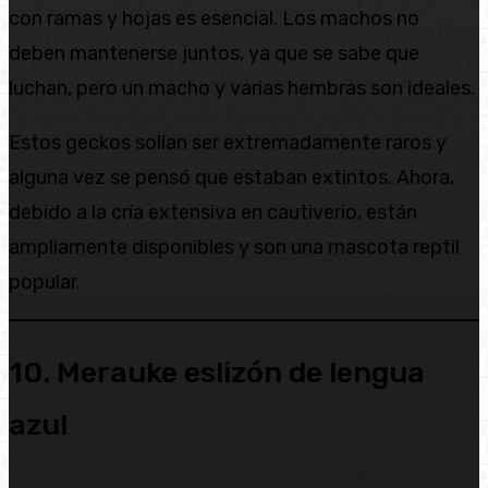
con ramas y hojas es esencial. Los machos no
deben mantenerse juntos, ya que se sabe que
luchan, pero un macho y varias hembras son ideales.
Estos geckos solían ser extremadamente raros y
alguna vez se pensó que estaban extintos. Ahora,
debido a la cría extensiva en cautiverio, están
ampliamente disponibles y son una mascota reptil
popular.
10. Merauke eslizón de lengua
azul