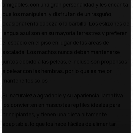
amigables, con una gran personalidad y les encanta
que los manipulen, y disfrutan de un rasguño
ocasional en la cabeza o la barbilla. Los eslizones de
lengua azul son en su mayoría terrestres y prefieren
el espacio en el piso en lugar de las áreas de
escalada. Los machos nunca deben mantenerse
juntos debido a las peleas, e incluso son propensos
a pelear con las hembras, por lo que es mejor
mantenerlos solos.
Su naturaleza agradable y su apariencia llamativa
los convierten en mascotas reptiles ideales para
principiantes, y tienen una dieta altamente
adaptable, lo que los hace fáciles de alimentar.