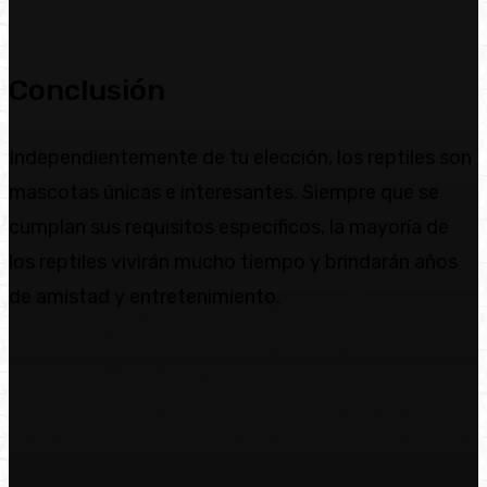
Conclusión
Independientemente de tu elección, los reptiles son
mascotas únicas e interesantes. Siempre que se
cumplan sus requisitos específicos, la mayoría de
los reptiles vivirán mucho tiempo y brindarán años
de amistad y entretenimiento.
Facebook
Twitter
Pinterest
WhatsA