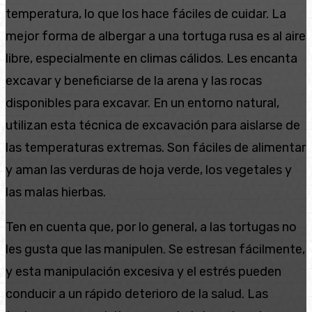
temperatura, lo que los hace fáciles de cuidar. La
mejor forma de albergar a una tortuga rusa es al aire
libre, especialmente en climas cálidos. Les encanta
excavar y beneficiarse de la arena y las rocas
disponibles para excavar. En un entorno natural,
utilizan esta técnica de excavación para aislarse de
las temperaturas extremas. Son fáciles de alimentar
y aman las verduras de hoja verde, los vegetales y
las malas hierbas.
Ten en cuenta que, por lo general, a las tortugas no
les gusta que las manipulen. Se estresan fácilmente,
y esta manipulación excesiva y el estrés pueden
conducir a un rápido deterioro de la salud. Las