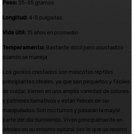
Peso:
35-55 gramos
Longitud:
4-5 pulgadas
Vida útil:
15 años en promedio
Temperamento:
Bastante dócil pero asustadizo
cuando se maneja
Los geckos crestados son mascotas reptiles
principiantes ideales, ya que son pequeños y fáciles
de cuidar. Vienen en una amplia variedad de colores
y patrones llamativos y están felices de ser
manipulados. Son nocturnos y pasarán la mayor
parte del día durmiendo. Viven principalmente en
árboles en su entorno natural, por lo que un recinto