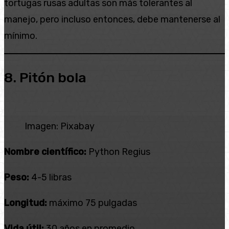
tortugas rusas adultas son más tolerantes al
manejo, pero incluso entonces, debe mantenerse al
mínimo.
8. Pitón bola
Imagen: Pixabay
Nombre científico:
Python Regius
Peso:
4-5 libras
Longitud:
máximo 75 pulgadas
Vida útil:
30 años en promedio