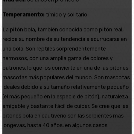
Temperamento:
tímido y solitario
La pitón bola, también conocida como pitón real,
recibe su nombre de su tendencia a acurrucarse en
una bola. Son reptiles sorprendentemente
hermosos, con una amplia gama de colores y
patrones, lo que los convierte en una de las pitones
mascotas más populares del mundo. Son mascotas
ideales debido a su tamaño relativamente pequeño
(el más pequeño en la especie de pitón), naturaleza
amigable y bastante fácil de cuidar. Se cree que las
pitones bola en cautiverio son las serpientes más
longevas, hasta 40 años, en algunos casos.