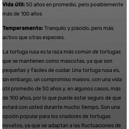
Vida útil:
50 años en promedio, pero posiblemente
más de 100 años
Temperamento:
Tranquilo y plácido, pero más
activo que otras especies.
La tortuga rusa es la raza más común de tortugas
que se mantienen como mascotas, ya que son
pequeñas y fáciles de cuidar. Una tortuga rusa es,
sin embargo, un compromiso masivo, con una vida
útil promedio de 50 años y, en algunos casos, más
de 100 años, por lo que puede estar seguro de que
estará con usted durante mucho tiempo. Son una
opción popular para los criadores de tortugas
novatos, ya que se adaptan a las fluctuaciones de