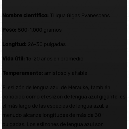
Nombre científico:
Tiliqua Gigas Evanescens
Peso:
800-1.000 gramos
Longitud:
26-30 pulgadas
Vida útil:
15-20 años en promedio
Temperamento:
amistoso y afable
El eslizón de lengua azul de Merauke, también
conocido como el eslizón de lengua azul gigante, es
el más largo de las especies de lengua azul, a
menudo alcanza longitudes de más de 30
pulgadas. Los eslizones de lengua azul son