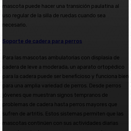
mascota puede hacer una transición paulatina al
uso regular de la silla de ruedas cuando sea
necesario.
Soporte de cadera para perros
Para las mascotas ambulatorias con displasia de
cadera de leve a moderada, un aparato ortopédico
para la cadera puede ser beneficioso y funciona bien
para una amplia variedad de perros. Desde perros
jóvenes que muestran signos tempranos de
problemas de cadera hasta perros mayores que
sufren de artritis. Estos sistemas permiten que las
mascotas continúen con sus actividades diarias