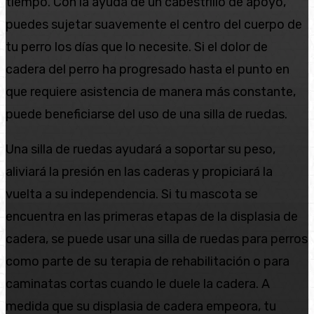
tiempo. Con la ayuda de un cabestrillo de apoyo,
puedes sujetar suavemente el centro del cuerpo de
tu perro los días que lo necesite. Si el dolor de
cadera del perro ha progresado hasta el punto en
que requiere asistencia de manera más constante,
puede beneficiarse del uso de una silla de ruedas.
Una silla de ruedas ayudará a soportar su peso,
aliviará la presión en las caderas y propiciará la
vuelta a su independencia. Si tu mascota se
encuentra en las primeras etapas de la displasia de
cadera, se puede usar una silla de ruedas para perros
como parte de su terapia de rehabilitación o para
caminatas cortas cuando le duele la cadera. A
medida que su displasia de cadera empeora, tu