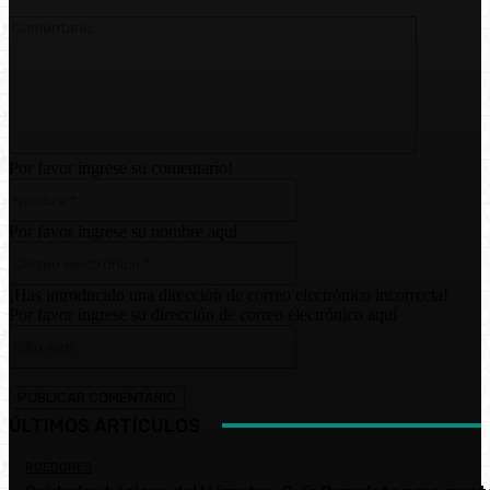
Comentari
Por favor ingrese su comentario!
Nombre:*
Por favor ingrese su nombre aquí
Correo
electrónico:*
¡Has introducido una dirección de correo electrónico incorrecta!
Por favor ingrese su dirección de correo electrónico aquí
Sitio
web:
ÚLTIMOS ARTÍCULOS
ROEDORES