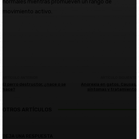
normales mientras promueven un rango de
movimiento activo.
Facebook
Twitter
Pinterest
WhatsA
ARTÍCULO ANTERIOR
ARTÍCULO SIGUIENTE
El perro destructor, ¿nace o se
Anorexia en gatos. Causas,
hace?
síntomas y tratamiento
OTROS ARTÍCULOS
DEJA UNA RESPUESTA