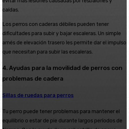
evitar más lesiones causadas por resbalones y
caídas.
Los perros con caderas débiles pueden tener
dificultades para subir y bajar escaleras. Un simple
arnés de elevación trasero les permite dar el impulso
que necesitan para subir las escaleras.
4. Ayudas para la movilidad de perros con
problemas de cadera
Sillas de ruedas para perros
Tu perro puede tener problemas para mantener el
equilibrio o estar de pie durante largos períodos de