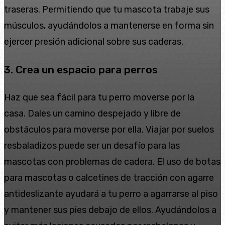
traseras. Permitiendo que tu mascota trabaje sus
músculos, ayudándolos a mantenerse en forma sin
ejercer presión adicional sobre sus caderas.
3. Crea un espacio para perros
Haz que sea fácil para tu perro moverse por la
casa. Dales un camino despejado y libre de
obstáculos para moverse por ella. Viajar por suelos
resbaladizos puede ser un desafío para las
mascotas con problemas de cadera. El uso de botas
para mascotas o calcetines de tracción con agarre
antideslizante ayudará a tu perro a agarrarse al piso
y mantener sus pies debajo de ellos. Ayudándolos a