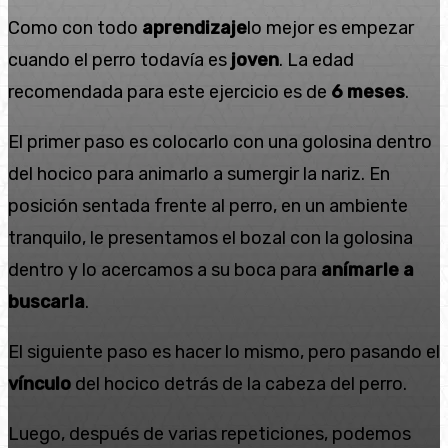
Como con todo
aprendizaje
lo mejor es empezar
cuando el perro todavía es
joven
. La edad
recomendada para este ejercicio es de
6 meses
.
El primer paso es colocarlo con una golosina dentro
del hocico para animarlo a sumergir la nariz. En
posición sentada frente al perro, en un ambiente
tranquilo, le presentamos el bozal con la golosina
dentro y lo acercamos a su boca para
anímarle a
buscarla
.
El siguiente paso es hacer lo mismo, pero pasando el
vínculo
del hocico detrás de la cabeza del perro.
Luego, después de varias repeticiones, podemos