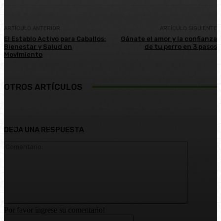
ARTÍCULO ANTERIOR
ARTÍCULO SIGUIENTE
El Establo Activo para Caballos:
Gánate el amor y la confianza
Bienestar y Salud en
de tu perro en 3 pasos
Movimiento
OTROS ARTÍCULOS
DEJA UNA RESPUESTA
Comentari
Por favor ingrese su comentario!
Nombre:*