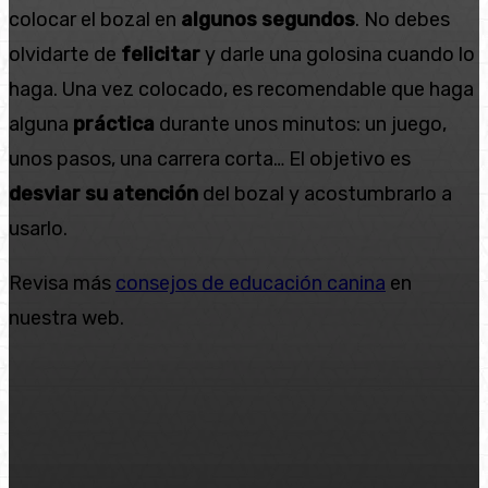
colocar el bozal en
algunos segundos
. No debes
olvidarte de
felicitar
y darle una golosina cuando lo
haga. Una vez colocado, es recomendable que haga
alguna
práctica
durante unos minutos: un juego,
unos pasos, una carrera corta… El objetivo es
desviar su atención
del bozal y acostumbrarlo a
usarlo.
Revisa más
consejos de educación canina
en
nuestra web.
Facebook
Twitter
Pinterest
WhatsA