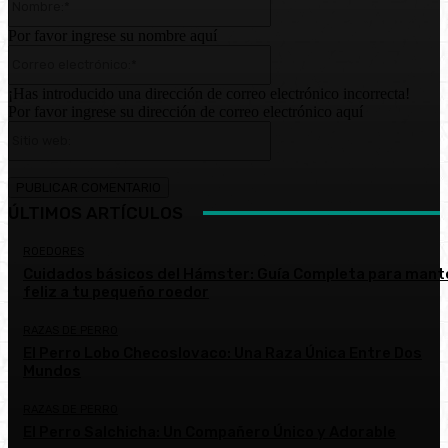
Por favor ingrese su nombre aquí
Correo
electrónico:*
¡Has introducido una dirección de correo electrónico incorrecta!
Por favor ingrese su dirección de correo electrónico aquí
Sitio
web:
ÚLTIMOS ARTÍCULOS
ROEDORES
Cuidados básicos del Hámster: Guía Completa para mant
feliz a tu pequeño roedor
RAZAS DE PERRO
El Perro Lobo Checoslovaco: Una Raza Única Entre Dos
Mundos
RAZAS DE PERRO
El Perro Salchicha: Un Compañero Único y Adorable