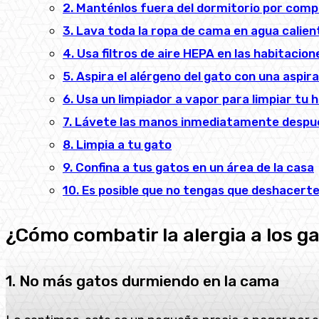
2. Manténlos fuera del dormitorio por comp
3. Lava toda la ropa de cama en agua calie
4. Usa filtros de aire HEPA en las habitaci
5. Aspira el alérgeno del gato con una asp
6. Usa un limpiador a vapor para limpiar tu 
7. Lávete las manos inmediatamente después 
8. Limpia a tu gato
9. Confina a tus gatos en un área de la casa
10. Es posible que no tengas que deshacert
¿Cómo combatir la alergia a los g
1. No más gatos durmiendo en la cama