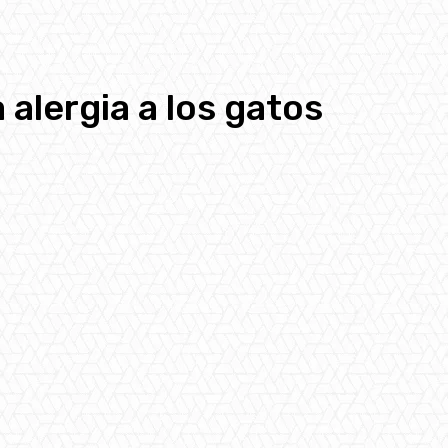
 alergia a los gatos
pp
Email
Telegram
Copy URL