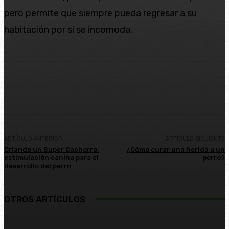
pero permite que siempre pueda regresar a su
habitación por si se incomoda.
Facebook
Twitter
Pinterest
WhatsA
ARTÍCULO ANTERIOR
ARTÍCULO SIGUIENTE
Criando un Super Cachorro:
¿Cómo curar una herida a un
estimulación canina para el
perro?
desarrollo del perro
OTROS ARTÍCULOS