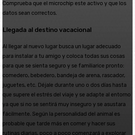
Comprueba que el microchip este activo y que los
datos sean correctos.
Llegada al destino vacacional
Al llegar al nuevo lugar busca un lugar adecuado
para instalar a tu amigo y coloca todas sus cosas
para que se sienta seguro y se familiarice pronto:
comedero, bebedero, bandeja de arena, rascador,
juguetes, etc. Déjale durante uno o dos días hasta
que supere el estrés del viaje y se adapte al entorno
ya que si no se sentirá muy inseguro y se asustara
fácilmente. Según la personalidad del animal es
probable que tarde más en comer y hacer sus
rutinas diarias, poco a poco comenzará a explorar