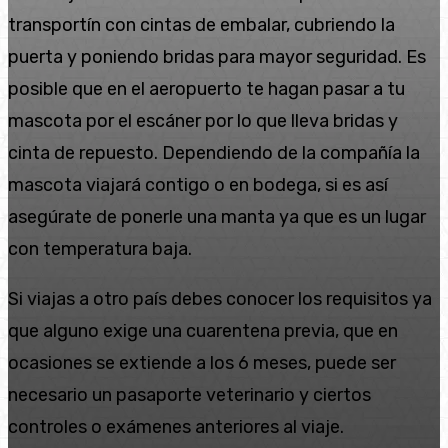
transportín con cintas de embalar, cubriendo la
puerta y poniendo bridas para mayor seguridad. Es
posible que en el aeropuerto te hagan pasar a tu
mascota por el escáner por lo que lleva bridas y
cinta de repuesto. Dependiendo de la compañía la
mascota viajará contigo o en bodega, si es así
asegúrate de ponerle una manta ya que es un lugar
con temperatura baja.
Si viajas a otro país debes conocer los requisitos ya
que alguno exige una cuarentena previa, que en
ocasiones se extiende a los 6 meses, puede ser
necesario un pasaporte veterinario y ciertos
controles o exámenes anteriores al viaje.