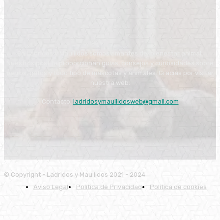
En Ladridos y Maullidos somos amantes del bienestar animal.
Nuestros post te proporcionan guías, consejos y curiosidades sobre
perros, gatos y todo tipo de mascotas y animales. Gracias por visitar
nuestra web.
Contacto:
ladridosymaullidosweb@gmail.com
© Copyright - Ladridos y Maullidos 2021 - 2024
Aviso Legal
Política de Privacidad
Política de cookies