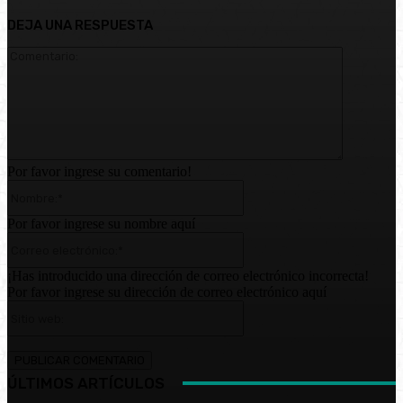
DEJA UNA RESPUESTA
Comentari
Por favor ingrese su comentario!
Nombre:*
Por favor ingrese su nombre aquí
Correo
electrónico:*
¡Has introducido una dirección de correo electrónico incorrecta!
Por favor ingrese su dirección de correo electrónico aquí
Sitio
web:
ÚLTIMOS ARTÍCULOS