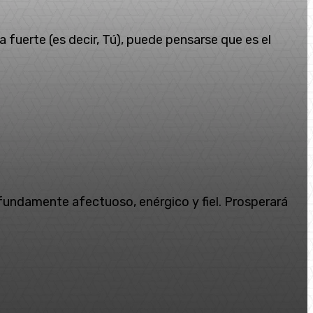
 fuerte (es decir, Tú), puede pensarse que es el
undamente afectuoso, enérgico y fiel. Prosperará
Copy URL