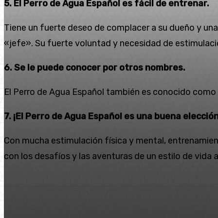
5. El Perro de Agua Español es fácil de entrenar.
Tiene un fuerte deseo de complacer a su dueño y una i
«jefe». Su fuerte voluntad y necesidad de estimulació
6. Se le puede conocer por otros nombres.
El Perro de Agua Español también es conocido como 
7. ¡El Perro de Agua Español es una buena elecció
Con mucha estimulación física y mental, entrenamien
con los desafíos y las aventuras de un estilo de vida 
Cuota
Facebook
Twitter
Pin