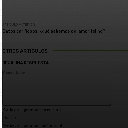
ARTÍCULO ANTERIOR
Gatos cariñosos, ¿qué sabemos del amor felino?
OTROS ARTÍCULOS
DEJA UNA RESPUESTA
Comentar
Por favor ingrese su comentario!
Nombre:*
Por favor ingrese su nombre aquí