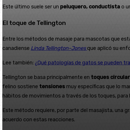
Este último suele ser un
peluquero,
conductista
o un
El toque de Tellington
Entre los métodos de masaje para mascotas que est
canadiense
Linda Tellington-Jones
que aplicó su en
Lee también:
¿Qué patologías de gatos se pueden tr
Tellington se basa principalmente en
toques circula
felino sostiene
tensiones
muy específicas que lo ma
hábitos de movimientos a través de los toques, para 
Este método requiere, por parte del masajista, una gr
acuerdo con estas reacciones.