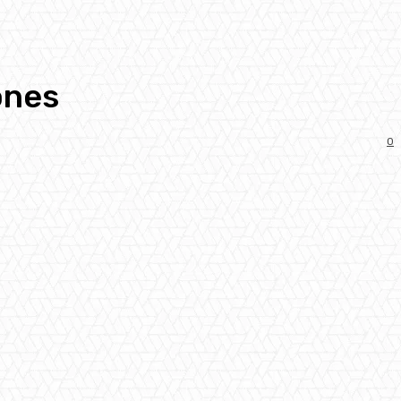
ones
0