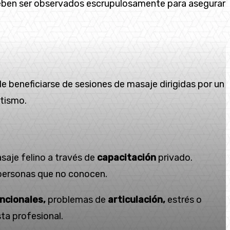
ben ser observados escrupulosamente para asegurar
e beneficiarse de sesiones de masaje dirigidas por un
tismo.
saje felino a través de
capacitación
privado.
 personas que no conocen.
ncionales,
problemas de
articulación,
estrés o
ta profesional.