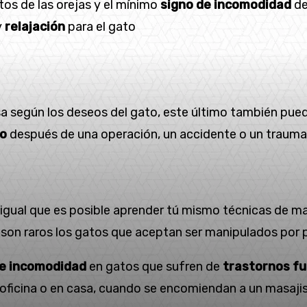
tos de las orejas y el mínimo
signo de incomodidad
de
y
relajación
para el gato
sa según los deseos del gato, este último también pued
io
después de una operación, un accidente o un trauma
igual que es posible aprender tú mismo técnicas de ma
 son raros los gatos que aceptan ser manipulados por
de incomodidad
en gatos que sufren de
trastornos fu
 oficina o en casa, cuando se encomiendan a un masajis