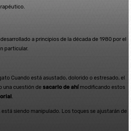
erapéutico.
 desarrollado a principios de la década de 1980 por el
 particular.
gato Cuando está asustado, dolorido o estresado, el
o una cuestión de
sacarlo de ahí
modificando estos
orial
.
 está siendo manipulado. Los toques se ajustarán de