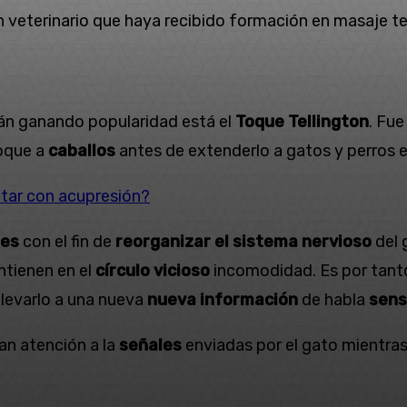
 veterinario que haya recibido formación en masaje t
án ganando popularidad está el
Toque Tellington
. Fue
foque a
caballos
antes de extenderlo a gatos y perros en
atar con acupresión?
res
con el fin de
reorganizar el sistema nervioso
del 
ntienen en el
círculo vicioso
incomodidad. Es por tant
llevarlo a una nueva
nueva información
de habla
sens
an atención a la
señales
enviadas por el gato mientras