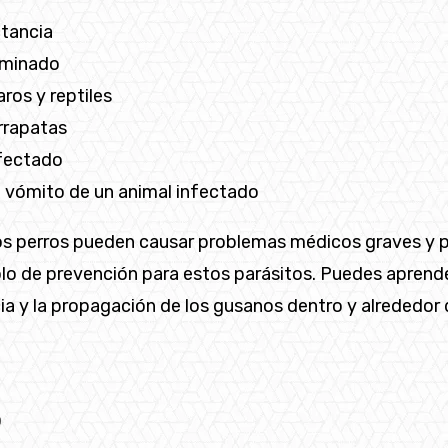
ctancia
taminado
ros y reptiles
rrapatas
nfectado
l vómito de un animal infectado
 perros pueden causar problemas médicos graves y pro
olo de prevención para estos parásitos. Puedes apre
a y la propagación de los gusanos dentro y alrededor d
o