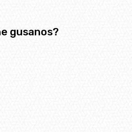
ene gusanos?
pp
Email
Telegram
Copy URL