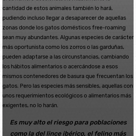
cantidad de estos animales también lo hará,
pudiendo incluso llegar a desaparecer de aquellas
zonas donde los gatos domésticos free-roaming
sean muy abundantes. Algunas especies de carácter
más oportunista como los zorros o las garduñas,
pueden adaptarse a las circunstancias, cambiando
los hábitos alimentarios o acercándose a esos
mismos contenedores de basura que frecuentan los
gatos. Pero las especies más sensibles, aquellas con
unos requerimientos ecológicos o alimentarios más
exigentes, no lo harán.
Es muy alto el riesgo para poblaciones
como la del lince ibérico, el felino más