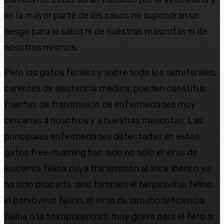
en la mayor parte de los casos no supondrán un
riesgo para la salud ni de nuestras mascotas ni de
nosotros mismos.
Pero los gatos ferales y sobre todo los semiferales,
carentes de asistencia médica, pueden constituir
fuentes de transmisión de enfermedades muy
cercanas a nosotros y a nuestras mascotas. Las
principales enfermedades detectadas en estos
gatos free-roaming han sido no sólo el virus de
leucemia felina cuya transmisión al lince ibérico ya
ha sido probada, sino también el herpesvirus felino,
el parvovirus felino, el virus de inmunodeficiencia
felina o la toxoplasmosis, muy grave para el feto si