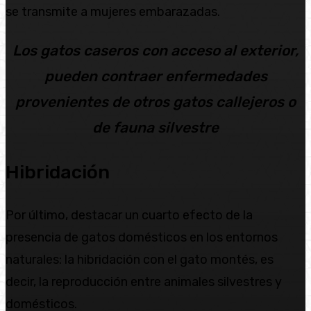
se transmite a mujeres embarazadas.
Los gatos caseros con acceso al exterior,
pueden contraer enfermedades
provenientes de otros gatos callejeros o
de fauna silvestre
Hibridación
Por último, destacar un cuarto efecto de la
presencia de gatos domésticos en los entornos
naturales: la hibridación con el gato montés, es
decir, la reproducción entre animales silvestres y
domésticos.