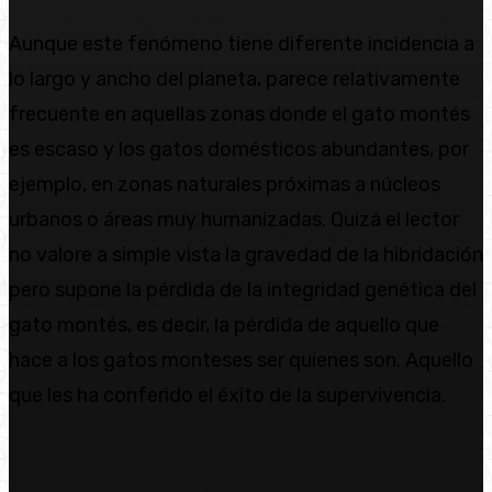
Aunque este fenómeno tiene diferente incidencia a
lo largo y ancho del planeta, parece relativamente
frecuente en aquellas zonas donde el gato montés
es escaso y los gatos domésticos abundantes, por
ejemplo, en zonas naturales próximas a núcleos
urbanos o áreas muy humanizadas. Quizá el lector
no valore a simple vista la gravedad de la hibridación
pero supone la pérdida de la integridad genética del
gato montés, es decir, la pérdida de aquello que
hace a los gatos monteses ser quienes son. Aquello
que les ha conferido el éxito de la supervivencia.