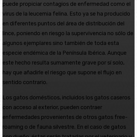
puede propiciar contagios de enfermedad como el
virus de la leucemia felina. Esto ya se ha producido
en diferentes puntos del área de distribución del
lince, poniendo en riesgo la supervivencia no sólo de
algunos ejemplares sino también de toda esta
especie endémica de la Península Ibérica. Aunque
este hecho resulta sumamente grave por sí solo,
hay que añadirle el riesgo que supone el flujo en
sentido contrario.
Los gatos domésticos, incluidos los gatos caseros
con acceso al exterior, pueden contraer
enfermedades provenientes de otros gatos free-
roaming o de fauna silvestre. En el caso de gatos
con dueño, éstas serán tratadas por el veterinario y