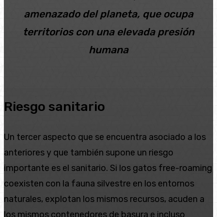
amenazado del planeta, que ocupa
territorios con una elevada presión
humana
Riesgo sanitario
Un tercer aspecto que se encuentra asociado a los
anteriores y que también supone un riesgo
importante es el sanitario. Si los gatos free-roaming
coexisten con la fauna silvestre en los entornos
naturales, explotan los mismos recursos, acuden a
los mismos contenedores de basura e incluso