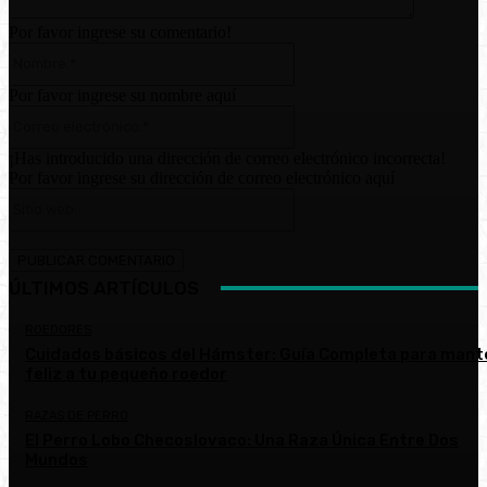
Por favor ingrese su comentario!
Nombre:*
Por favor ingrese su nombre aquí
Correo
electrónico:*
¡Has introducido una dirección de correo electrónico incorrecta!
Por favor ingrese su dirección de correo electrónico aquí
Sitio
web:
ÚLTIMOS ARTÍCULOS
ROEDORES
Cuidados básicos del Hámster: Guía Completa para mant
feliz a tu pequeño roedor
RAZAS DE PERRO
El Perro Lobo Checoslovaco: Una Raza Única Entre Dos
Mundos