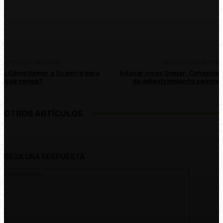
Facebook
Twitter
Pinterest
WhatsA
ARTÍCULO ANTERIOR
ARTÍCULO SIGUIENTE
¿Cómo llamar a tu perro para
Educar no es Domar: Consejos
que venga?
de adiestramiento canino
OTROS ARTÍCULOS
DEJA UNA RESPUESTA
Comentari