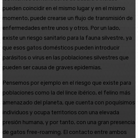
pueden coincidir en el mismo lugar y en el mismo
momento, puede crearse un flujo de transmisión de
enfermedades entre unos y otros. Por un lado,
existe un riesgo sanitario para la fauna silvestre, ya
que esos gatos domésticos pueden introducir
parásitos o virus en las poblaciones silvestres que
pueden ser causa de graves epidemias.
Pensemos por ejemplo en el riesgo que existe para
poblaciones como la del lince ibérico, el felino más
amenazado del planeta, que cuenta con poquísimos
individuos y ocupa territorios con una elevada
presión humana, y por tanto, con una gran presencia
de gatos free-roaming. El contacto entre ambos