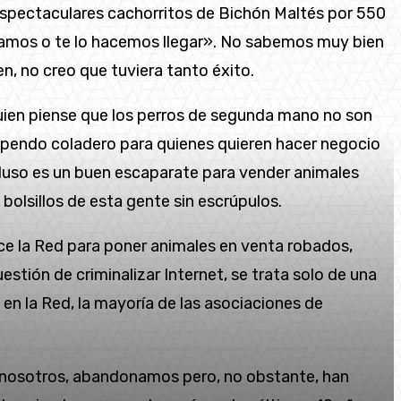
«espectaculares cachorritos de Bichón Maltés por 550
levamos o te lo hacemos llegar». No sabemos muy bien
n, no creo que tuviera tanto éxito.
uien piense que los perros de segunda mano no son
tupendo coladero para quienes quieren hacer negocio
ncluso es un buen escaparate para vender animales
bolsillos de esta gente sin escrúpulos.
ce la Red para poner animales en venta robados,
stión de criminalizar Internet, se trata solo de una
en la Red, la mayoría de las asociaciones de
n nosotros, abandonamos pero, no obstante, han