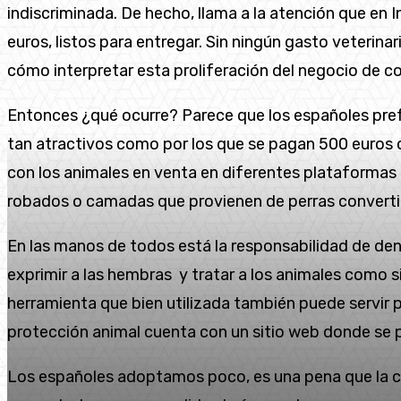
indiscriminada. De hecho, llama a la atención que en
euros, listos para entregar. Sin ningún gasto veterin
cómo interpretar esta proliferación del negocio de co
Entonces ¿qué ocurre? Parece que los españoles pre
tan atractivos como por los que se pagan 500 euros 
con los animales en venta en diferentes plataformas 
robados o camadas que provienen de perras convertidas
En las manos de todos está la responsabilidad de de
exprimir a las hembras y tratar a los animales como s
herramienta que bien utilizada también puede servir 
protección animal cuenta con un sitio web donde se 
Los españoles adoptamos poco, es una pena que la cu