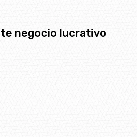
ste negocio lucrativo
pp
Email
Telegram
Copy URL