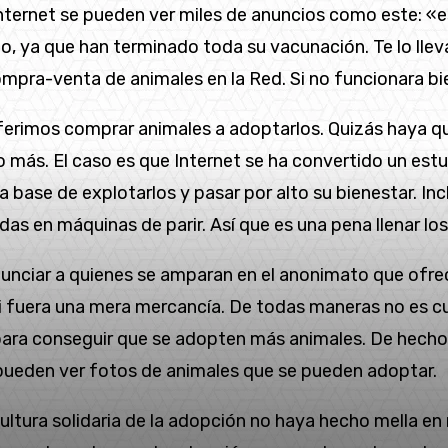
 Internet se pueden ver miles de anuncios como este: 
ario, ya que han terminado toda su vacunación. Te lo l
mpra-venta de animales en la Red. Si no funcionara bie
ferimos comprar animales a adoptarlos. Quizás haya q
o más. El caso es que Internet se ha convertido un es
a base de explotarlos y pasar por alto su bienestar. I
 en máquinas de parir. Así que es una pena llenar los 
nunciar a quienes se amparan en el anonimato que ofre
i fuera una mera mercancía. De todas maneras no es cue
para conseguir que se adopten más animales. De hecho 
pueden ver fotos de animales que se pueden adoptar.
ltura solidaria de la adopción no haya hecho mella e