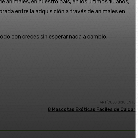
 animales, en nuestro país, en los últimos 10 años,
rada entre la adquisición a través de animales en
odo con creces sin esperar nada a cambio.
Copy URL
ARTÍCULO SIGUIENTE
8 Mascotas Exóticas Fáciles de Cuidar