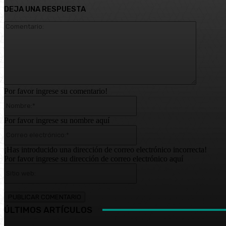
DEJA UNA RESPUESTA
Comentar
Por favor ingrese su comentario!
Nombre:*
Por favor ingrese su nombre aquí
Correo
electrónico:*
¡Has introducido una dirección de correo electrónico incorrecta!
Por favor ingrese su dirección de correo electrónico aquí
Sitio
web:
ÚLTIMOS ARTÍCULOS