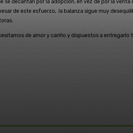
e decantan por la adopción, en vez de por la venta de
ar de este esfuerzo, la balanza sigue muy desequilib
toras.
itamos de amor y cariño y dispuestos a entregarlo t
terest
WhatsApp
Email
Telegram