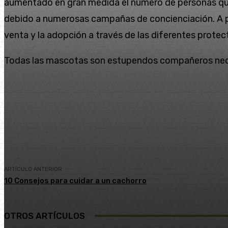
aumentado en gran medida el número de personas que s
debido a numerosas campañas de concienciación. A pes
venta y la adopción a través de las diferentes protec
Todas las mascotas son estupendos compañeros neces
Cuota
Facebook
Twitter
Pin
ARTÍCULO ANTERIOR
10 Consejos para cuidar a un cachorro
OTROS ARTÍCULOS